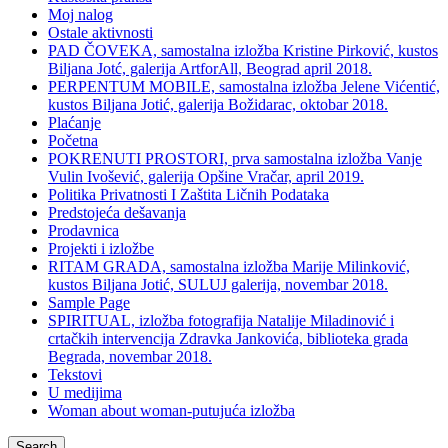
Moj nalog
Ostale aktivnosti
PAD ČOVEKA, samostalna izložba Kristine Pirković, kustos
Biljana Jotć, galerija ArtforAll, Beograd april 2018.
PERPENTUM MOBILE, samostalna izložba Jelene Vićentić,
kustos Biljana Jotić, galerija Božidarac, oktobar 2018.
Plaćanje
Početna
POKRENUTI PROSTORI, prva samostalna izložba Vanje
Vulin Ivošević, galerija Opšine Vračar, april 2019.
Politika Privatnosti I Zaštita Ličnih Podataka
Predstojeća dešavanja
Prodavnica
Projekti i izložbe
RITAM GRADA, samostalna izložba Marije Milinković,
kustos Biljana Jotić, SULUJ galerija, novembar 2018.
Sample Page
SPIRITUAL, izložba fotografija Natalije Miladinović i
crtačkih intervencija Zdravka Jankovića, biblioteka grada
Begrada, novembar 2018.
Tekstovi
U medijima
Woman about woman-putujuća izložba
Search