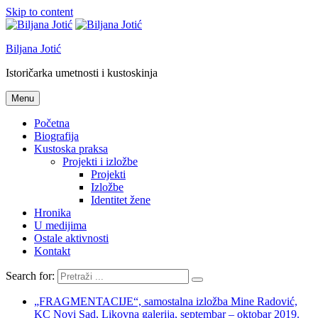
Skip to content
Biljana Jotić
Istoričarka umetnosti i kustoskinja
Menu
Početna
Biografija
Kustoska praksa
Projekti i izložbe
Projekti
Izložbe
Identitet žene
Hronika
U medijima
Ostale aktivnosti
Kontakt
Search for:
„FRAGMENTACIJE“, samostalna izložba Mine Radović,
KC Novi Sad, Likovna galerija, septembar – oktobar 2019.