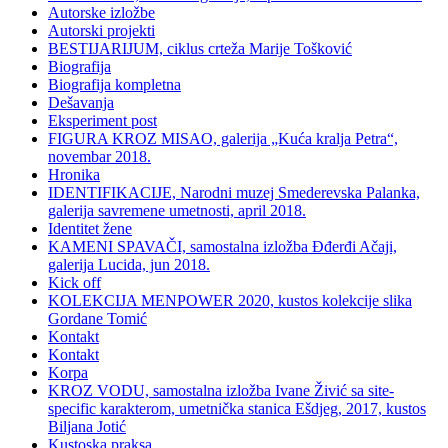
Autorske izložbe
Autorski projekti
BESTIJARIJUM, ciklus crteža Marije Tošković
Biografija
Biografija kompletna
Dešavanja
Eksperiment post
FIGURA KROZ MISAO, galerija „Kuća kralja Petra“,
novembar 2018.
Hronika
IDENTIFIKACIJE, Narodni muzej Smederevska Palanka,
galerija savremene umetnosti, april 2018.
Identitet žene
KAMENI SPAVAČI, samostalna izložba Đđerđi Ačaji,
galerija Lucida, jun 2018.
Kick off
KOLEKCIJA MENPOWER 2020, kustos kolekcije slika
Gordane Tomić
Kontakt
Kontakt
Korpa
KROZ VODU, samostalna izložba Ivane Živić sa site-
specific karakterom, umetnička stanica Ešdjeg, 2017, kustos
Biljana Jotić
Kustoska praksa