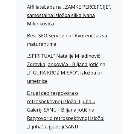
AffiliateLabz
na
„ZAMKE PERCEPCIJE“,
samostalna izložba slika Ivana
Milenkovića
Best SEO Service
na
Otvoreni čas sa
maturantima
„SPIRITUAL“ Natalije Miladinović i
Zdravka Jankovića - Biljana Jotić
na
„FIGURA KROZ MISAO“, izložba tri
umetnice
Drugi deo razgovora o
retrospektivnoj izložbi Ljuba u
Galeriji SANU - Biljana Jotić
na
Razgovor o retrospektivnoj izložbi
„Ljuba“ u galeriji SANU