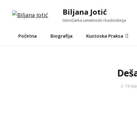
Biljana Jotić
Istoričarka umetnosti i kustoskinja
Početna
Biografija
Kustoska Praksa
Deš
19 se