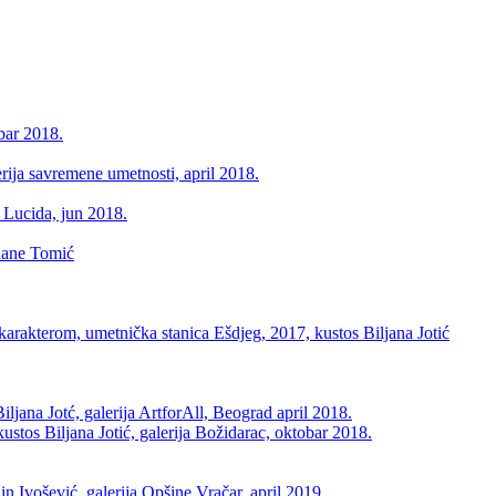
ar 2018.
a savremene umetnosti, april 2018.
Lucida, jun 2018.
ane Tomić
rakterom, umetnička stanica Ešdjeg, 2017, kustos Biljana Jotić
ana Jotć, galerija ArtforAll, Beograd april 2018.
s Biljana Jotić, galerija Božidarac, oktobar 2018.
ošević, galerija Opšine Vračar, april 2019.