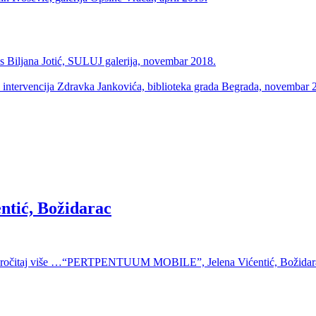
Biljana Jotić, SULUJ galerija, novembar 2018.
h intervencija Zdravka Jankovića, biblioteka grada Begrada, novembar 
ić, Božidarac
ročitaj više …
“PERTPENTUUM MOBILE”, Jelena Vićentić, Božidar