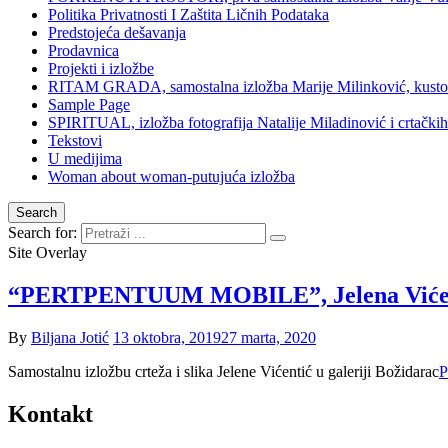
Politika Privatnosti I Zaštita Ličnih Podataka
Predstojeća dešavanja
Prodavnica
Projekti i izložbe
RITAM GRADA, samostalna izložba Marije Milinković, kustos 
Sample Page
SPIRITUAL, izložba fotografija Natalije Miladinović i crtački
Tekstovi
U medijima
Woman about woman-putujuća izložba
Search
Search for:
Site Overlay
“PERTPENTUUM MOBILE”, Jelena Vićent
By
Biljana Jotić
13 oktobra, 2019
27 marta, 2020
Samostalnu izložbu crteža i slika Jelene Vićentić u galeriji Božidarac
P
Kontakt