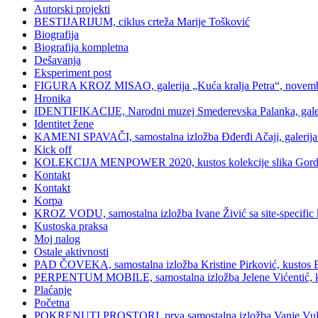
Autorski projekti
BESTIJARIJUM, ciklus crteža Marije Tošković
Biografija
Biografija kompletna
Dešavanja
Eksperiment post
FIGURA KROZ MISAO, galerija „Kuća kralja Petra“, novemb
Hronika
IDENTIFIKACIJE, Narodni muzej Smederevska Palanka, galerij
Identitet žene
KAMENI SPAVAČI, samostalna izložba Đđerđi Ačaji, galerija 
Kick off
KOLEKCIJA MENPOWER 2020, kustos kolekcije slika Gord
Kontakt
Kontakt
Korpa
KROZ VODU, samostalna izložba Ivane Živić sa site-specific ka
Kustoska praksa
Moj nalog
Ostale aktivnosti
PAD ČOVEKA, samostalna izložba Kristine Pirković, kustos Bilj
PERPENTUM MOBILE, samostalna izložba Jelene Vićentić, kusto
Plaćanje
Početna
POKRENUTI PROSTORI, prva samostalna izložba Vanje Vulin Iv