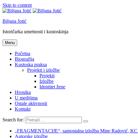
Skip to content
Biljana Jotić
Istoričarka umetnosti i kustoskinja
Menu
Početna
Biografija
Kustoska praksa
Projekti i izložbe
Projekti
Izložbe
Identitet žene
Hronika
U medijima
Ostale aktivnosti
Kontakt
Search for:
„FRAGMENTACIJE“, samostalna izložba Mine Radović, KC Nov
Autorske izložbe