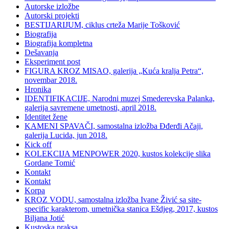
Autorske izložbe
Autorski projekti
BESTIJARIJUM, ciklus crteža Marije Tošković
Biografija
Biografija kompletna
Dešavanja
Eksperiment post
FIGURA KROZ MISAO, galerija „Kuća kralja Petra“,
novembar 2018.
Hronika
IDENTIFIKACIJE, Narodni muzej Smederevska Palanka,
galerija savremene umetnosti, april 2018.
Identitet žene
KAMENI SPAVAČI, samostalna izložba Đđerđi Ačaji,
galerija Lucida, jun 2018.
Kick off
KOLEKCIJA MENPOWER 2020, kustos kolekcije slika
Gordane Tomić
Kontakt
Kontakt
Korpa
KROZ VODU, samostalna izložba Ivane Živić sa site-
specific karakterom, umetnička stanica Ešdjeg, 2017, kustos
Biljana Jotić
Kustoska praksa