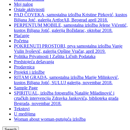
Moj nalog
Ostale aktivnosti
PAD ČOVEKA, samostalna izložba Kristine Pirković, kustos
Biljana Jotć, galerija ArtforAll, Beograd april 2018.
PERPENTUM MOBILE, samostalna izložba Jelene Vićentić,
kustos Biljana Jotić, galerija Božidarac, oktobar 2018.
Plaćanje
Početna
POKRENUTI PROSTORI, prva samostalna izložba Vanje
Vulin Ivošević, galerija Opšine Vračar, april 2019.
Politika Privatnosti I Zaštita Ličnih Podataka
Predstojeća dešavanja
Prodavnica
Projekti i izložbe
RITAM GRADA, samostalna izložba Marije Milinković,
kustos Biljana Jotić, SULUJ galerija, novembar 2018.
Sample Page
SPIRITUAL, izložba fotografija Natalije Miladinović i
crtačkih intervencija Zdravka Jankovića, biblioteka grada
Begrada, novembar 2018.
Tekstovi
U medijima
Woman about woman-putujuća izložba
Search