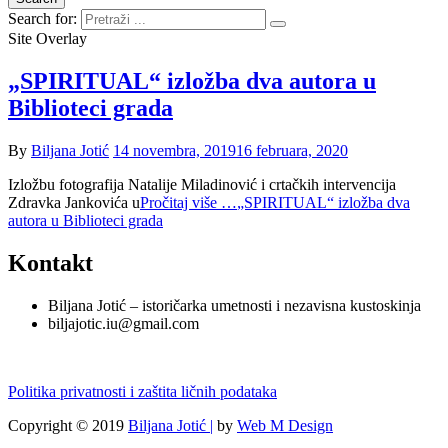
Search for:
Site Overlay
„SPIRITUAL“ izložba dva autora u
Biblioteci grada
By
Biljana Jotić
14 novembra, 2019
16 februara, 2020
Izložbu fotografija Natalije Miladinović i crtačkih intervencija
Zdravka Jankovića u
Pročitaj više …
„SPIRITUAL“ izložba dva
autora u Biblioteci grada
Kontakt
Biljana Jotić – istoričarka umetnosti i nezavisna kustoskinja
biljajotic.iu@gmail.com
Politika privatnosti i zaštita ličnih podataka
Copyright © 2019
Biljana Jotić |
by
Web M Design