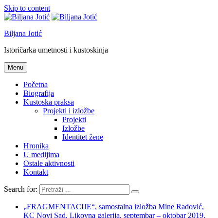
Skip to content
Biljana Jotić
Istoričarka umetnosti i kustoskinja
Menu
Početna
Biografija
Kustoska praksa
Projekti i izložbe
Projekti
Izložbe
Identitet žene
Hronika
U medijima
Ostale aktivnosti
Kontakt
Search for:
„FRAGMENTACIJE“, samostalna izložba Mine Radović,
KC Novi Sad, Likovna galerija, septembar – oktobar 2019.