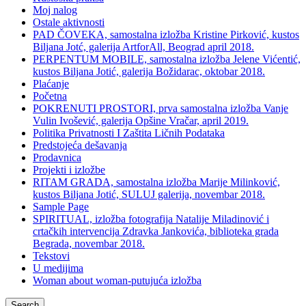
Moj nalog
Ostale aktivnosti
PAD ČOVEKA, samostalna izložba Kristine Pirković, kustos
Biljana Jotć, galerija ArtforAll, Beograd april 2018.
PERPENTUM MOBILE, samostalna izložba Jelene Vićentić,
kustos Biljana Jotić, galerija Božidarac, oktobar 2018.
Plaćanje
Početna
POKRENUTI PROSTORI, prva samostalna izložba Vanje
Vulin Ivošević, galerija Opšine Vračar, april 2019.
Politika Privatnosti I Zaštita Ličnih Podataka
Predstojeća dešavanja
Prodavnica
Projekti i izložbe
RITAM GRADA, samostalna izložba Marije Milinković,
kustos Biljana Jotić, SULUJ galerija, novembar 2018.
Sample Page
SPIRITUAL, izložba fotografija Natalije Miladinović i
crtačkih intervencija Zdravka Jankovića, biblioteka grada
Begrada, novembar 2018.
Tekstovi
U medijima
Woman about woman-putujuća izložba
Search