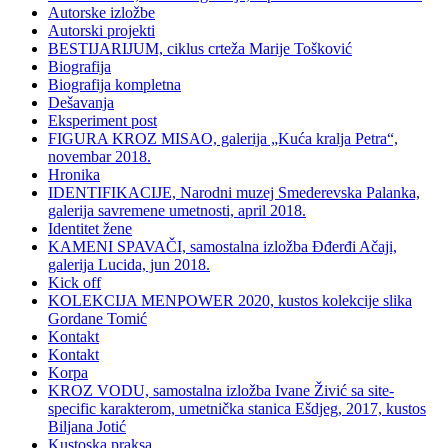
Autorske izložbe
Autorski projekti
BESTIJARIJUM, ciklus crteža Marije Tošković
Biografija
Biografija kompletna
Dešavanja
Eksperiment post
FIGURA KROZ MISAO, galerija „Kuća kralja Petra“,
novembar 2018.
Hronika
IDENTIFIKACIJE, Narodni muzej Smederevska Palanka,
galerija savremene umetnosti, april 2018.
Identitet žene
KAMENI SPAVAČI, samostalna izložba Đđerđi Ačaji,
galerija Lucida, jun 2018.
Kick off
KOLEKCIJA MENPOWER 2020, kustos kolekcije slika
Gordane Tomić
Kontakt
Kontakt
Korpa
KROZ VODU, samostalna izložba Ivane Živić sa site-
specific karakterom, umetnička stanica Ešdjeg, 2017, kustos
Biljana Jotić
Kustoska praksa