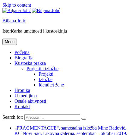
Skip to content
Biljana Jotić
Istoričarka umetnosti i kustoskinja
Menu
Početna
Biografija
Kustoska praksa
Projekti i izložbe
Projekti
Izložbe
Identitet žene
Hronika
U medijima
Ostale aktivnosti
Kontakt
Search for:
„FRAGMENTACIJE“, samostalna izložba Mine Radović,
KC Novi Sad, Likovna galerija, septembar – oktobar 2019.