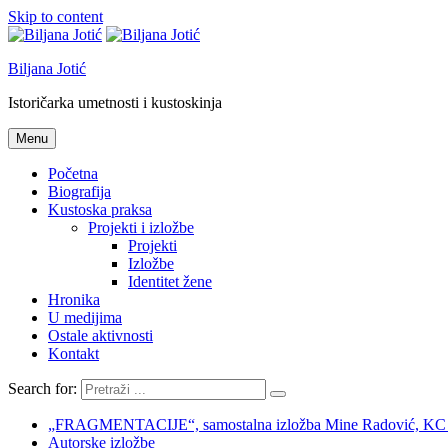
Skip to content
Biljana Jotić
Istoričarka umetnosti i kustoskinja
Menu
Početna
Biografija
Kustoska praksa
Projekti i izložbe
Projekti
Izložbe
Identitet žene
Hronika
U medijima
Ostale aktivnosti
Kontakt
Search for:
„FRAGMENTACIJE“, samostalna izložba Mine Radović, KC Nov
Autorske izložbe