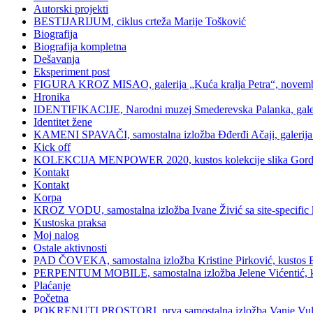
Autorski projekti
BESTIJARIJUM, ciklus crteža Marije Tošković
Biografija
Biografija kompletna
Dešavanja
Eksperiment post
FIGURA KROZ MISAO, galerija „Kuća kralja Petra“, novemb
Hronika
IDENTIFIKACIJE, Narodni muzej Smederevska Palanka, galerij
Identitet žene
KAMENI SPAVAČI, samostalna izložba Đđerđi Ačaji, galerija 
Kick off
KOLEKCIJA MENPOWER 2020, kustos kolekcije slika Gord
Kontakt
Kontakt
Korpa
KROZ VODU, samostalna izložba Ivane Živić sa site-specific ka
Kustoska praksa
Moj nalog
Ostale aktivnosti
PAD ČOVEKA, samostalna izložba Kristine Pirković, kustos Bilj
PERPENTUM MOBILE, samostalna izložba Jelene Vićentić, kusto
Plaćanje
Početna
POKRENUTI PROSTORI, prva samostalna izložba Vanje Vulin Iv