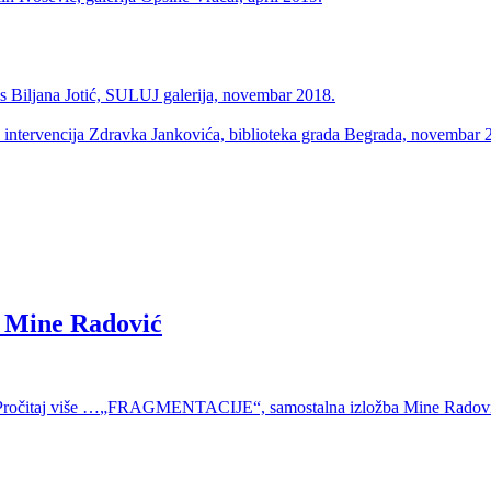
Biljana Jotić, SULUJ galerija, novembar 2018.
h intervencija Zdravka Jankovića, biblioteka grada Begrada, novembar 
 Mine Radović
Pročitaj više …
„FRAGMENTACIJE“, samostalna izložba Mine Radov