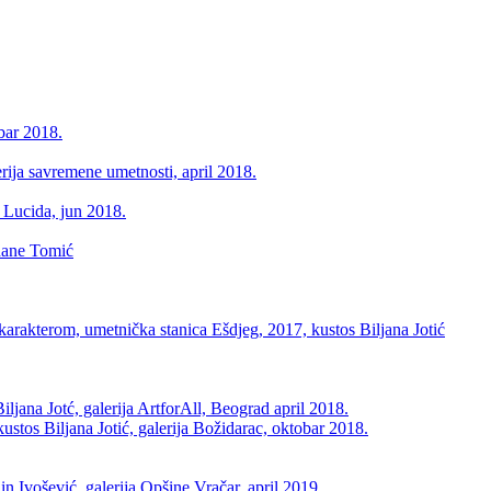
ar 2018.
a savremene umetnosti, april 2018.
Lucida, jun 2018.
ane Tomić
rakterom, umetnička stanica Ešdjeg, 2017, kustos Biljana Jotić
ana Jotć, galerija ArtforAll, Beograd april 2018.
s Biljana Jotić, galerija Božidarac, oktobar 2018.
ošević, galerija Opšine Vračar, april 2019.