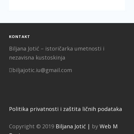
IZLOŽBA
DVA
AUTORA
U
BIBLIOTECI
GRADA
KONTAKT
Biljana Jotić – istoričarka umetnosti i
nezavisna kustoskinja
biljajotic.iu@gmail.com
Politika privatnosti i zaštita ličnih podataka
Copyright © 2019
Biljana Jotić |
by
Web M