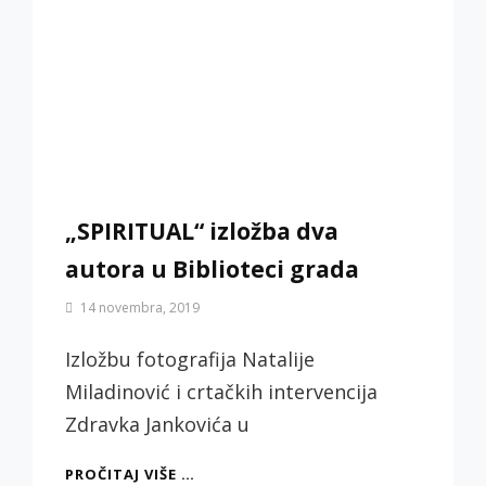
„SPIRITUAL“ izložba dva
autora u Biblioteci grada
By
14 novembra, 2019
Biljana
Jotić
Izložbu fotografija Natalije
Miladinović i crtačkih intervencija
Zdravka Jankovića u
„SPIRITUAL“
PROČITAJ VIŠE …