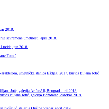
ar 2018.
a savremene umetnosti, april 2018.
Lucida, jun 2018.
ane Tomić
rakterom, umetnička stanica Ešdjeg, 2017, kustos Biljana Jotić
ana Jotć, galerija ArtforAll, Beograd april 2018.
s Biljana Jotić, galerija Božidarac, oktobar 2018.
ošević, galerija Opšine Vračar, april 2019.