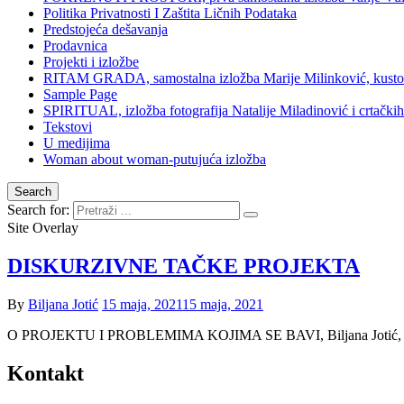
Politika Privatnosti I Zaštita Ličnih Podataka
Predstojeća dešavanja
Prodavnica
Projekti i izložbe
RITAM GRADA, samostalna izložba Marije Milinković, kustos 
Sample Page
SPIRITUAL, izložba fotografija Natalije Miladinović i crtački
Tekstovi
U medijima
Woman about woman-putujuća izložba
Search
Search for:
Site Overlay
DISKURZIVNE TAČKE PROJEKTA
By
Biljana Jotić
15 maja, 2021
15 maja, 2021
O PROJEKTU I PROBLEMIMA KOJIMA SE BAVI, Biljana Jotić, is
Kontakt