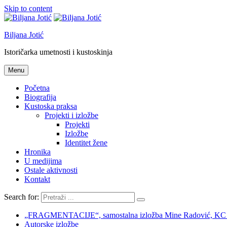
Skip to content
Biljana Jotić
Istoričarka umetnosti i kustoskinja
Menu
Početna
Biografija
Kustoska praksa
Projekti i izložbe
Projekti
Izložbe
Identitet žene
Hronika
U medijima
Ostale aktivnosti
Kontakt
Search for:
„FRAGMENTACIJE“, samostalna izložba Mine Radović, KC Nov
Autorske izložbe