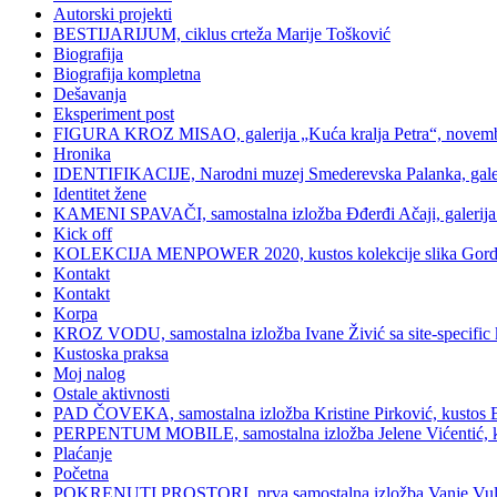
Autorski projekti
BESTIJARIJUM, ciklus crteža Marije Tošković
Biografija
Biografija kompletna
Dešavanja
Eksperiment post
FIGURA KROZ MISAO, galerija „Kuća kralja Petra“, novemb
Hronika
IDENTIFIKACIJE, Narodni muzej Smederevska Palanka, galerij
Identitet žene
KAMENI SPAVAČI, samostalna izložba Đđerđi Ačaji, galerija 
Kick off
KOLEKCIJA MENPOWER 2020, kustos kolekcije slika Gord
Kontakt
Kontakt
Korpa
KROZ VODU, samostalna izložba Ivane Živić sa site-specific ka
Kustoska praksa
Moj nalog
Ostale aktivnosti
PAD ČOVEKA, samostalna izložba Kristine Pirković, kustos Bilj
PERPENTUM MOBILE, samostalna izložba Jelene Vićentić, kusto
Plaćanje
Početna
POKRENUTI PROSTORI, prva samostalna izložba Vanje Vulin Iv