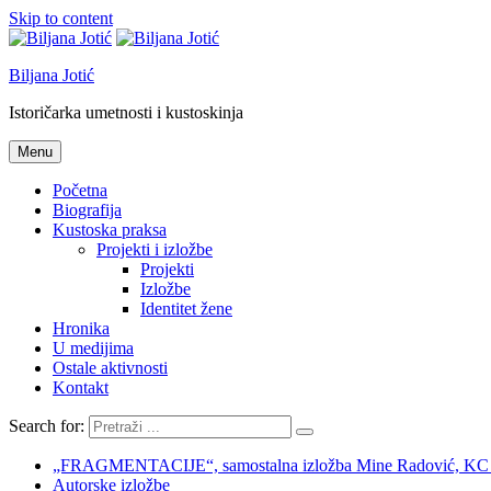
Skip to content
Biljana Jotić
Istoričarka umetnosti i kustoskinja
Menu
Početna
Biografija
Kustoska praksa
Projekti i izložbe
Projekti
Izložbe
Identitet žene
Hronika
U medijima
Ostale aktivnosti
Kontakt
Search for:
„FRAGMENTACIJE“, samostalna izložba Mine Radović, KC Nov
Autorske izložbe