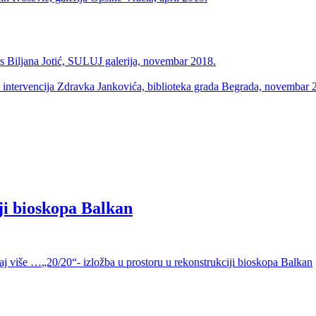
Biljana Jotić, SULUJ galerija, novembar 2018.
h intervencija Zdravka Jankovića, biblioteka grada Begrada, novembar 
ji bioskopa Balkan
taj više …
„20/20“- izložba u prostoru u rekonstrukciji bioskopa Balkan