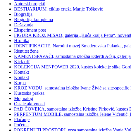
Autorski projekti
BESTIJARIJUM, ciklus crteža Marije Tošković
Biografija
Biografija kompletna
Dešavanja
Eksperiment post
FIGURA KROZ MISAO, galerija „Kuća kralja Petra“, novemb
Hronika
IDENTIFIKACIJE, Narodni muzej Smederevska Palanka, galerij
Identitet žene
KAMENI SPAVAČI, samostalna izložba Đđerđi Ačaji, galerija 
Kick off
KOLEKCIJA MENPOWER 2020, kustos kolekcije slika Gord
Kontakt
Kontakt
Korpa
KROZ VODU, samostalna izložba Ivane Živić sa site-specific ka
Kustoska praksa
Moj nalog
Ostale aktivnosti
PAD ČOVEKA, samostalna izložba Kristine Pirković, kustos Bilj
PERPENTUM MOBILE, samostalna izložba Jelene Vićentić, kusto
Plaćanje
Početna
POKRENUTI PROSTORI, prva samostalna izložba Vanje Vulin Iv