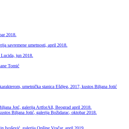
ar 2018.
a savremene umetnosti, april 2018.
Lucida, jun 2018.
ane Tomić
rakterom, umetnička stanica Ešdjeg, 2017, kustos Biljana Jotić
ana Jotć, galerija ArtforAll, Beograd april 2018.
s Biljana Jotić, galerija Božidarac, oktobar 2018.
ošević, galerija Opšine Vračar, april 2019.