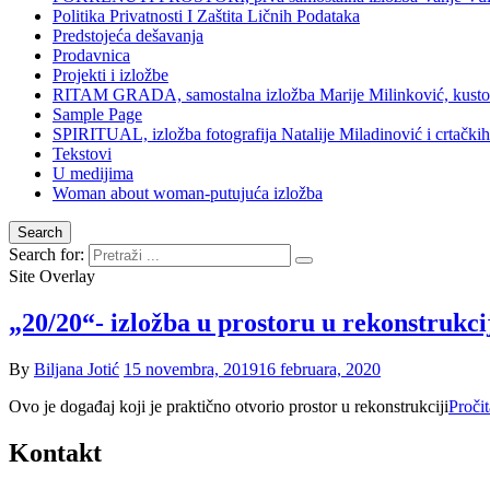
Politika Privatnosti I Zaštita Ličnih Podataka
Predstojeća dešavanja
Prodavnica
Projekti i izložbe
RITAM GRADA, samostalna izložba Marije Milinković, kustos 
Sample Page
SPIRITUAL, izložba fotografija Natalije Miladinović i crtački
Tekstovi
U medijima
Woman about woman-putujuća izložba
Search
Search for:
Site Overlay
„20/20“- izložba u prostoru u rekonstrukci
By
Biljana Jotić
15 novembra, 2019
16 februara, 2020
Ovo je događaj koji je praktično otvorio prostor u rekonstrukciji
Proči
Kontakt