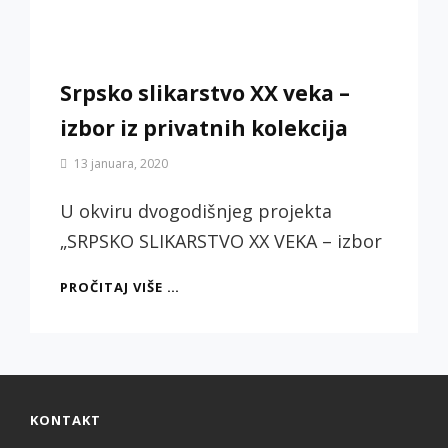
Srpsko slikarstvo XX veka –
izbor iz privatnih kolekcija
By
13 januara, 2020
Biljana
Jotić
U okviru dvogodišnjeg projekta
„SRPSKO SLIKARSTVO XX VEKA – izbor
SRPSKO
PROČITAJ VIŠE …
SLIKARSTVO
XX
VEKA
–
IZBOR
IZ
KONTAKT
PRIVATNIH