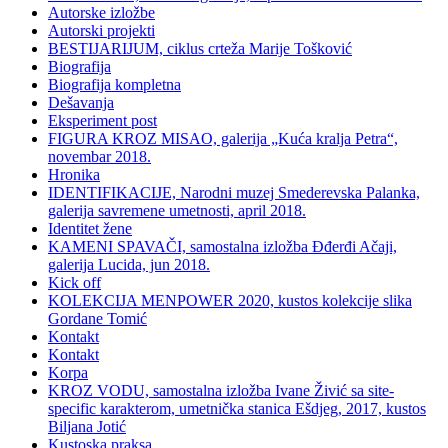
Autorske izložbe
Autorski projekti
BESTIJARIJUM, ciklus crteža Marije Tošković
Biografija
Biografija kompletna
Dešavanja
Eksperiment post
FIGURA KROZ MISAO, galerija „Kuća kralja Petra“,
novembar 2018.
Hronika
IDENTIFIKACIJE, Narodni muzej Smederevska Palanka,
galerija savremene umetnosti, april 2018.
Identitet žene
KAMENI SPAVAČI, samostalna izložba Đđerđi Ačaji,
galerija Lucida, jun 2018.
Kick off
KOLEKCIJA MENPOWER 2020, kustos kolekcije slika
Gordane Tomić
Kontakt
Kontakt
Korpa
KROZ VODU, samostalna izložba Ivane Živić sa site-
specific karakterom, umetnička stanica Ešdjeg, 2017, kustos
Biljana Jotić
Kustoska praksa