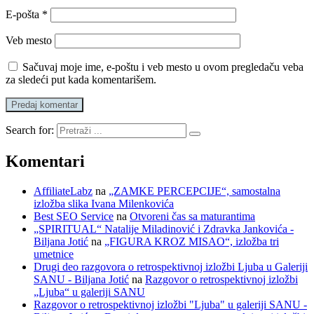
E-pošta
*
Veb mesto
Sačuvaj moje ime, e-poštu i veb mesto u ovom pregledaču veba
za sledeći put kada komentarišem.
Search for:
Komentari
AffiliateLabz
na
„ZAMKE PERCEPCIJE“, samostalna
izložba slika Ivana Milenkovića
Best SEO Service
na
Otvoreni čas sa maturantima
„SPIRITUAL“ Natalije Miladinović i Zdravka Jankovića -
Biljana Jotić
na
„FIGURA KROZ MISAO“, izložba tri
umetnice
Drugi deo razgovora o retrospektivnoj izložbi Ljuba u Galeriji
SANU - Biljana Jotić
na
Razgovor o retrospektivnoj izložbi
„Ljuba“ u galeriji SANU
Razgovor o retrospektivnoj izložbi "Ljuba" u galeriji SANU -