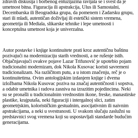
zdravih diskusija i borbenog entuzijazma ravijala se i svest da je
umetnost bitna. Figuracija ili apstrakcija, Ulus ili Samostalni,
Decembarska ili Beogradska grupa, da pomenem i Zadarsku grupu,
stari ili mladi, autentičan doživljaj ili estetički sistem vremena,
geometrija ili Mediala, slikarske tehnike i lepe umetnosti i
konceptulna umetnost koja je univerzalna.
Autor postavke i knjige kontinuitete prati kroz autentičnu baštinu
pozivajući na modernizaciju starih vrednosti, a ne rušenje istih.
Objačnjavajući ovakve pojave Lazar Trifunović je upotebio pojam
tradicionalni modernizam, dok Nikola Kusovac koristi savremeni
tradicionalizam. Na različitom putu, a u istom značenju, reč je o
kontinuitetima. Ovim antologijskim izdanjem knjige i dvema
izložbama Nikola Kusovac poziva na značaj autentičnosti i sopstva,
a odabir umetnika i radova zasniva na izrazitim pojedincima. Neki
su se pronašli u tradicionalnim vrednostim ikone, freske, manastirske
plastike, krajputaša, neki figuraciji i intergalnoj slici, zatim
geometrjskim, kolorističkim gestualnim, asocijativnim ili naivnim
apstrakcijama, a neki u svestranosti. U svakom slučaju zaslužni su
predstavnici svog vremena koji su uspostavljali standarde budućim
generacijama.