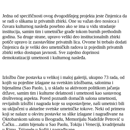
Jedna od specifičnosti ovog dvogodišnjeg projekta jeste činjenica da
se radi o slikama iz privatnih zbirki. One su važan deo nosioca i
čuvara kulturnog nasleđa posebno ako se ima u vidu stradanje
institucija, samim tim i umetničke građe tokom burnih prethodnih
godina. Sa druge strane, upravo veliki deo institucionalnih zbirki
potiče upravo iz zaostavštine privatnih lica. Ovome bi trebalo dodati
činjenicu da je veliki deo umetničkih radova iz pojedinih privatnih
zbirki retko dostupan javnosti. Sve zajedno doprinosi
demokratizaciji umetnosti i kulturnog nasleđa.
Izložbu čine postavka u velikoj i maloj galeriji, ukupno 73 rada, od
kojih su pojedine izlagane na svetskim izložbama, salonima i
bijenalima (Sao Paolo, ), u skladu sa aktivnom politikom jačanja
države, samim tim i kulturne delatnosti i umetnosti kao sastavnog
društvenog aspekta. Pored poznatih domaćih salona umetnosti,
revijalnih izložbi i nagrada koje su uspostavljene, naši umetnici bili
su uključeni u aktuelne svetske umetničke tokove. Neki od primera
koji se nalaze u okviru postavke su slike izlagane i nagrađivane na
Oktobarskom salonu u Beogradu, Memorijalu Nadežde Petrović u
Čačku…zatim bijenalu u Sao Paolu, Tokiju i Veneciji, kvadrijenalu
u Rimu, Trijanele u Sofiji i nagrađivane.