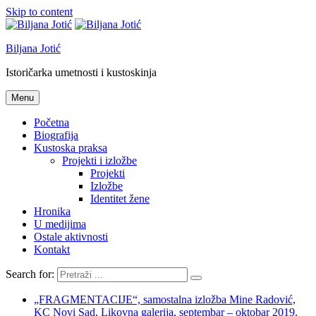
Skip to content
Biljana Jotić
Istoričarka umetnosti i kustoskinja
Menu
Početna
Biografija
Kustoska praksa
Projekti i izložbe
Projekti
Izložbe
Identitet žene
Hronika
U medijima
Ostale aktivnosti
Kontakt
Search for:
„FRAGMENTACIJE“, samostalna izložba Mine Radović,
KC Novi Sad, Likovna galerija, septembar – oktobar 2019.