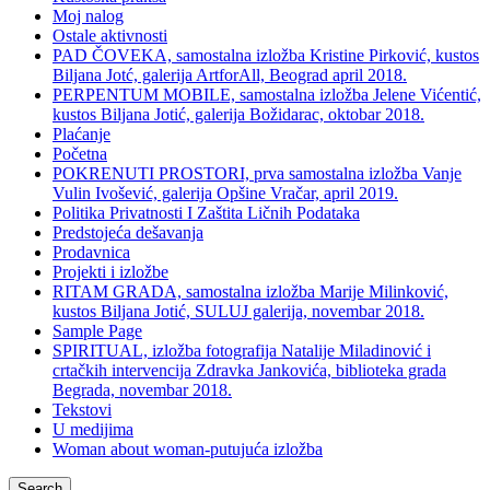
Moj nalog
Ostale aktivnosti
PAD ČOVEKA, samostalna izložba Kristine Pirković, kustos
Biljana Jotć, galerija ArtforAll, Beograd april 2018.
PERPENTUM MOBILE, samostalna izložba Jelene Vićentić,
kustos Biljana Jotić, galerija Božidarac, oktobar 2018.
Plaćanje
Početna
POKRENUTI PROSTORI, prva samostalna izložba Vanje
Vulin Ivošević, galerija Opšine Vračar, april 2019.
Politika Privatnosti I Zaštita Ličnih Podataka
Predstojeća dešavanja
Prodavnica
Projekti i izložbe
RITAM GRADA, samostalna izložba Marije Milinković,
kustos Biljana Jotić, SULUJ galerija, novembar 2018.
Sample Page
SPIRITUAL, izložba fotografija Natalije Miladinović i
crtačkih intervencija Zdravka Jankovića, biblioteka grada
Begrada, novembar 2018.
Tekstovi
U medijima
Woman about woman-putujuća izložba
Search