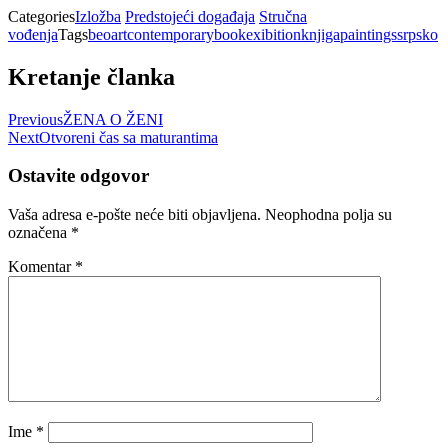
Categories
Izložba
Predstojeći događaja
Stručna
vođenja
Tags
beoartcontemporary
book
exibition
knjiga
paintings
srpsko
Kretanje članka
Previous
ŽENA O ŽENI
Next
Otvoreni čas sa maturantima
Ostavite odgovor
Vaša adresa e-pošte neće biti objavljena.
Neophodna polja su
označena
*
Komentar
*
Ime
*