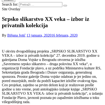
Search for:
Site Overlay
Srpsko slikarstvo XX veka – izbor iz
privatnih kolekcija
By
Biljana Jotić
13 januara, 2020
16 februara, 2020
U okviru dvogodišnjeg projekta „SRPSKO SLIKARSTVO XX
VEKA – izbor iz privatih kolekcija“ 27. decembra 2019. godine u
galerijama Doma Vojske u Beogradu otvorena je izložba
„Savremeno srpsko slikarstvo – druga polovina XX veka“, u
organizaciji Fondacije plavo, a uz podršku Ministarstva kulture RS,
Sekretarijata grada Beograda i Dunav osiguranja, generalnog
sponzora. Prostor galerije Doma vojske odabran je jer jedino on,
pored muzejskih, može da podrži kapacitet izložbe ovakvog tipa.
Ceo projekat, zajedno sa prvim delom koji je realizovan prošle
godine u isto vreme, prati antologijsko izdanje knjige „SRPSKO
SLIKARSTVO XX VEKA- izbor iz privatnih kolekcija“, u izdanju
Fondacije Plavo, javnosti poznata po zapaženim izložbama u toku
višegodišnjeg rada.