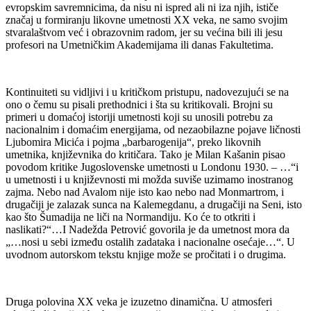
evropskim savremnicima, da nisu ni ispred ali ni iza njih, ističe
značaj u formiranju likovne umetnosti XX veka, ne samo svojim
stvaralaštvom već i obrazovnim radom, jer su većina bili ili jesu
profesori na Umetničkim Akademijama ili danas Fakultetima.
Kontinuiteti su vidljivi i u kritičkom pristupu, nadovezujući se na
ono o čemu su pisali prethodnici i šta su kritikovali. Brojni su
primeri u domaćoj istoriji umetnosti koji su unosili potrebu za
nacionalnim i domaćim energijama, od nezaobilazne pojave ličnosti
Ljubomira Micića i pojma „barbarogenija“, preko likovnih
umetnika, književnika do kritičara. Tako je Milan Kašanin pisao
povodom kritike Jugoslovenske umetnosti u Londonu 1930. – …“i
u umetnosti i u književnosti mi možda suviše uzimamo inostranog
zajma. Nebo nad Avalom nije isto kao nebo nad Monmartrom, i
drugačiji je zalazak sunca na Kalemegdanu, a drugačiji na Seni, isto
kao što Šumadija ne liči na Normandiju. Ko će to otkriti i
naslikati?“…I Nadežda Petrović govorila je da umetnost mora da
„…nosi u sebi između ostalih zadataka i nacionalne osećaje…“. U
uvodnom autorskom tekstu knjige može se pročitati i o drugima.
Druga polovina XX veka je izuzetno dinamična. U atmosferi