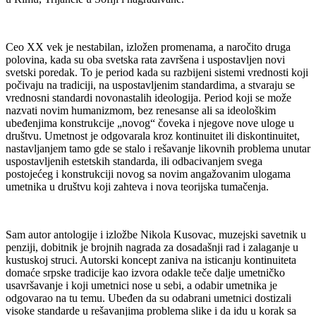
Ceo XX vek je nestabilan, izložen promenama, a naročito druga
polovina, kada su oba svetska rata završena i uspostavljen novi
svetski poredak. To je period kada su razbijeni sistemi vrednosti koji
počivaju na tradiciji, na uspostavljenim standardima, a stvaraju se
vrednosni standardi novonastalih ideologija. Period koji se može
nazvati novim humanizmom, bez renesanse ali sa ideološkim
ubeđenjima konstrukcije „novog“ čoveka i njegove nove uloge u
društvu. Umetnost je odgovarala kroz kontinuitet ili diskontinuitet,
nastavljanjem tamo gde se stalo i rešavanje likovnih problema unutar
uspostavljenih estetskih standarda, ili odbacivanjem svega
postojećeg i konstrukciji novog sa novim angažovanim ulogama
umetnika u društvu koji zahteva i nova teorijska tumačenja.
Sam autor antologije i izložbe Nikola Kusovac, muzejski savetnik u
penziji, dobitnik je brojnih nagrada za dosadašnji rad i zalaganje u
kustuskoj struci. Autorski koncept zaniva na isticanju kontinuiteta
domaće srpske tradicije kao izvora odakle teče dalje umetničko
usavršavanje i koji umetnici nose u sebi, a odabir umetnika je
odgovarao na tu temu. Ubeđen da su odabrani umetnici dostizali
visoke standarde u rešavanjima problema slike i da idu u korak sa