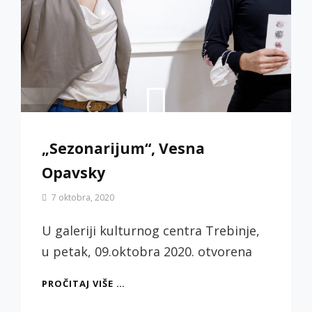
„Sezonarijum“, Vesna
Opavsky
By
7 oktobra, 2020
Biljana
Jotić
U galeriji kulturnog centra Trebinje,
u petak, 09.oktobra 2020. otvorena
„SEZONARIJUM“,
PROČITAJ VIŠE …
VESNA