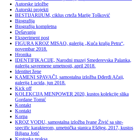
Autorske izložbe
Autorski projekti
BESTIJARIJUM, ciklus crteža Marije Tošković
Biografija
Biografija kompletna
Dešavanja
Eksperiment post
FIGURA KROZ MISAO, galerija „Kuća kralja Petra“,
novembar 2018.
Hronika
IDENTIFIKACIJE, Narodni muzej Smederevska Palanka,
galerija savremene umetnosti, april 2018.
Identitet žene
KAMENI SPAVAČI, samostalna izložba Đđerđi Ačaji,
galerija Lucida, jun 2018.
Kick off
KOLEKCIJA MENPOWER 2020, kustos kolekcije slika
Gordane Tomić
Kontakt
Kontakt
Korpa
KROZ VODU, samostalna izložba Ivane Živić sa site-
specific karakterom, umetnička stanica Ešdjeg, 2017, kustos
Biljana Jotić
Kustoska praksa