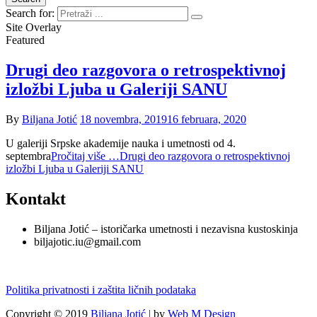
Search for:
Site Overlay
Featured
Drugi deo razgovora o retrospektivnoj
izložbi Ljuba u Galeriji SANU
By
Biljana Jotić
18 novembra, 2019
16 februara, 2020
U galeriji Srpske akademije nauka i umetnosti od 4.
septembra
Pročitaj više …
Drugi deo razgovora o retrospektivnoj
izložbi Ljuba u Galeriji SANU
Kontakt
Biljana Jotić – istoričarka umetnosti i nezavisna kustoskinja
biljajotic.iu@gmail.com
Politika privatnosti i zaštita ličnih podataka
Copyright © 2019
Biljana Jotić |
by
Web M Design