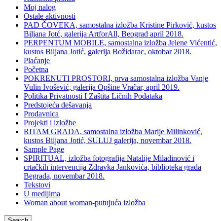
Moj nalog
Ostale aktivnosti
PAD ČOVEKA, samostalna izložba Kristine Pirković, kustos
Biljana Jotć, galerija ArtforAll, Beograd april 2018.
PERPENTUM MOBILE, samostalna izložba Jelene Vićentić,
kustos Biljana Jotić, galerija Božidarac, oktobar 2018.
Plaćanje
Početna
POKRENUTI PROSTORI, prva samostalna izložba Vanje
Vulin Ivošević, galerija Opšine Vračar, april 2019.
Politika Privatnosti I Zaštita Ličnih Podataka
Predstojeća dešavanja
Prodavnica
Projekti i izložbe
RITAM GRADA, samostalna izložba Marije Milinković,
kustos Biljana Jotić, SULUJ galerija, novembar 2018.
Sample Page
SPIRITUAL, izložba fotografija Natalije Miladinović i
crtačkih intervencija Zdravka Jankovića, biblioteka grada
Begrada, novembar 2018.
Tekstovi
U medijima
Woman about woman-putujuća izložba
Search