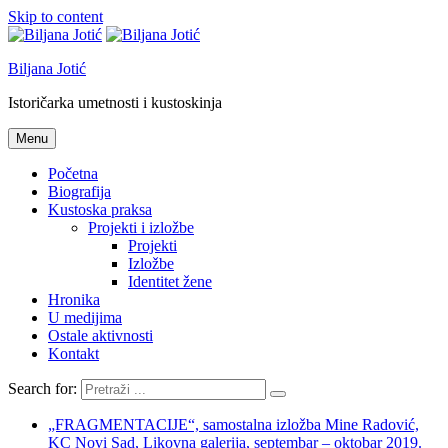
Skip to content
Biljana Jotić
Istoričarka umetnosti i kustoskinja
Menu
Početna
Biografija
Kustoska praksa
Projekti i izložbe
Projekti
Izložbe
Identitet žene
Hronika
U medijima
Ostale aktivnosti
Kontakt
Search for:
„FRAGMENTACIJE“, samostalna izložba Mine Radović,
KC Novi Sad, Likovna galerija, septembar – oktobar 2019.