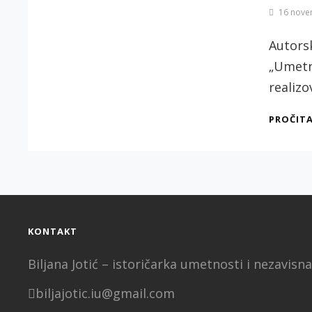
By
16 nove
Biljana
Jotić
Autorsk
„Umetn
realizo
PROČITA
KONTAKT
Biljana Jotić – istoričarka umetnosti i nezavisn
biljajotic.iu@gmail.com