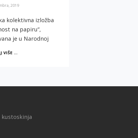
mbra, 2019
a kolektivna izložba
ost na papiru“,
vana je u Narodnoj
„UMETNOST
J VIŠE …
NA
PAPIRU“
IZLOŽBA
U
NARODNOJ
BIBLIOTECI
a kustoskinja