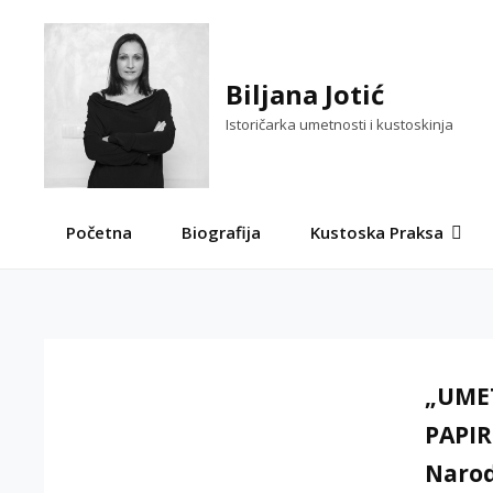
Skip
to
content
Biljana Jotić
Istoričarka umetnosti i kustoskinja
Početna
Biografija
Kustoska Praksa
„UME
PAPIR
Narod