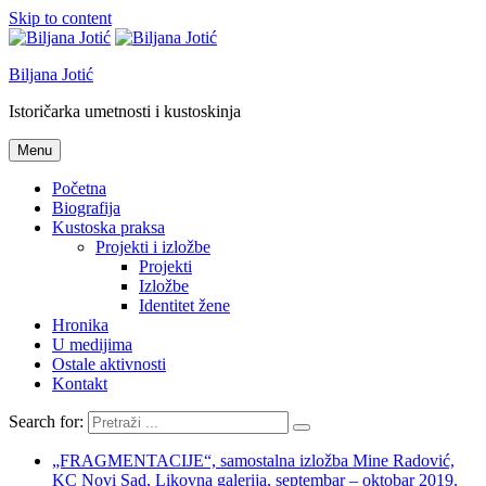
Skip to content
Biljana Jotić
Istoričarka umetnosti i kustoskinja
Menu
Početna
Biografija
Kustoska praksa
Projekti i izložbe
Projekti
Izložbe
Identitet žene
Hronika
U medijima
Ostale aktivnosti
Kontakt
Search for:
„FRAGMENTACIJE“, samostalna izložba Mine Radović,
KC Novi Sad, Likovna galerija, septembar – oktobar 2019.