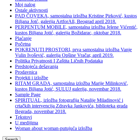
Moj nalog
Ostale aktivnosti
PAD ČOVEKA, samostalna izložba Kristine Pirković, kustos
Biljana Jotć, galerija ArtforAll, Beograd april 2018.
PERPENTUM MOBILE, samostalna izložba Jelene Vićentić,
kustos Biljana Jotić, galerija Božidarac, oktobar 2018.
Plaćanje
Početna
POKRENUTI PROSTORI, prva samostalna izložba Vanje
Vulin Ivošević, galerija Opšine Vračar, april 2019.
Politika Privatnosti I Zaštita Ličnih Podataka
Predstojeća dešavanja
Prodavnica
Projekti i izložbe
RITAM GRADA, samostalna izložba Marije Milinković,
kustos Biljana Jotić, SULUJ galerija, novembar 2018.
Sample Page
SPIRITUAL, izložba fotografija Natalije Miladinović i
crtačkih intervencija Zdravka Jankovića, biblioteka grada
Begrada, novembar 2018.
Tekstovi
U medijima
Woman about woman-putujuća izložba
Search