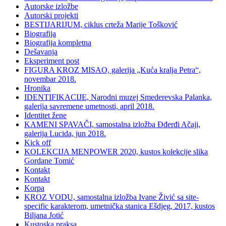
Autorske izložbe
Autorski projekti
BESTIJARIJUM, ciklus crteža Marije Tošković
Biografija
Biografija kompletna
Dešavanja
Eksperiment post
FIGURA KROZ MISAO, galerija „Kuća kralja Petra“,
novembar 2018.
Hronika
IDENTIFIKACIJE, Narodni muzej Smederevska Palanka,
galerija savremene umetnosti, april 2018.
Identitet žene
KAMENI SPAVAČI, samostalna izložba Đđerđi Ačaji,
galerija Lucida, jun 2018.
Kick off
KOLEKCIJA MENPOWER 2020, kustos kolekcije slika
Gordane Tomić
Kontakt
Kontakt
Korpa
KROZ VODU, samostalna izložba Ivane Živić sa site-
specific karakterom, umetnička stanica Ešdjeg, 2017, kustos
Biljana Jotić
Kustoska praksa