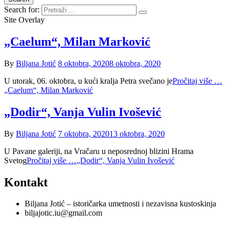
Search for:
Site Overlay
„Caelum“, Milan Marković
By
Biljana Jotić
8 oktobra, 2020
8 oktobra, 2020
U utorak, 06. oktobra, u kući kralja Petra svečano je
Pročitaj više …
„Caelum“, Milan Marković
„Dodir“, Vanja Vulin Ivošević
By
Biljana Jotić
7 oktobra, 2020
13 oktobra, 2020
U Pavane galeriji, na Vračaru u neposrednoj blizini Hrama
Svetog
Pročitaj više …
„Dodir“, Vanja Vulin Ivošević
Kontakt
Biljana Jotić – istoričarka umetnosti i nezavisna kustoskinja
biljajotic.iu@gmail.com