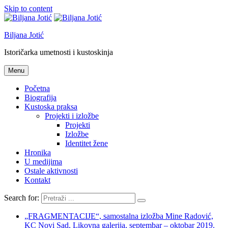
Skip to content
Biljana Jotić
Istoričarka umetnosti i kustoskinja
Menu
Početna
Biografija
Kustoska praksa
Projekti i izložbe
Projekti
Izložbe
Identitet žene
Hronika
U medijima
Ostale aktivnosti
Kontakt
Search for:
„FRAGMENTACIJE“, samostalna izložba Mine Radović,
KC Novi Sad, Likovna galerija, septembar – oktobar 2019.