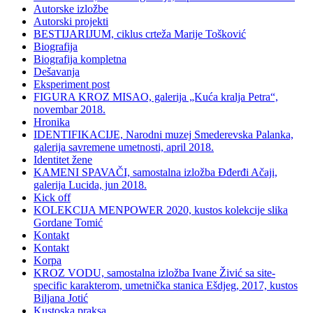
Autorske izložbe
Autorski projekti
BESTIJARIJUM, ciklus crteža Marije Tošković
Biografija
Biografija kompletna
Dešavanja
Eksperiment post
FIGURA KROZ MISAO, galerija „Kuća kralja Petra“,
novembar 2018.
Hronika
IDENTIFIKACIJE, Narodni muzej Smederevska Palanka,
galerija savremene umetnosti, april 2018.
Identitet žene
KAMENI SPAVAČI, samostalna izložba Đđerđi Ačaji,
galerija Lucida, jun 2018.
Kick off
KOLEKCIJA MENPOWER 2020, kustos kolekcije slika
Gordane Tomić
Kontakt
Kontakt
Korpa
KROZ VODU, samostalna izložba Ivane Živić sa site-
specific karakterom, umetnička stanica Ešdjeg, 2017, kustos
Biljana Jotić
Kustoska praksa