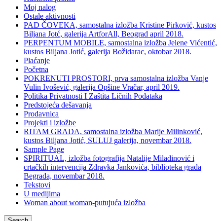
Moj nalog
Ostale aktivnosti
PAD ČOVEKA, samostalna izložba Kristine Pirković, kustos
Biljana Jotć, galerija ArtforAll, Beograd april 2018.
PERPENTUM MOBILE, samostalna izložba Jelene Vićentić,
kustos Biljana Jotić, galerija Božidarac, oktobar 2018.
Plaćanje
Početna
POKRENUTI PROSTORI, prva samostalna izložba Vanje
Vulin Ivošević, galerija Opšine Vračar, april 2019.
Politika Privatnosti I Zaštita Ličnih Podataka
Predstojeća dešavanja
Prodavnica
Projekti i izložbe
RITAM GRADA, samostalna izložba Marije Milinković,
kustos Biljana Jotić, SULUJ galerija, novembar 2018.
Sample Page
SPIRITUAL, izložba fotografija Natalije Miladinović i
crtačkih intervencija Zdravka Jankovića, biblioteka grada
Begrada, novembar 2018.
Tekstovi
U medijima
Woman about woman-putujuća izložba
Search