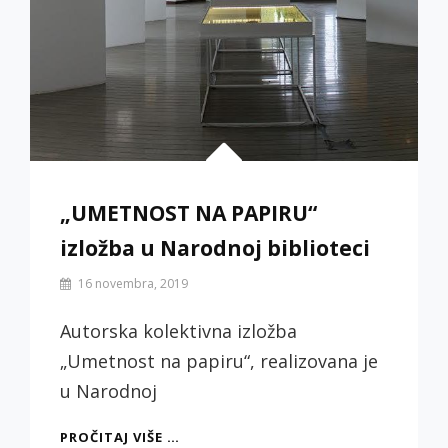
„UMETNOST NA PAPIRU“
izložba u Narodnoj biblioteci
By
16 novembra, 2019
Biljana
Jotić
Autorska kolektivna izložba
„Umetnost na papiru“, realizovana je
u Narodnoj
„UMETNOST
PROČITAJ VIŠE …