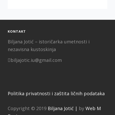
NA
PAPIRU“
IZLOŽBA
U
NARODNOJ
BIBLIOTECI
KONTAKT
Biljana Jotić – istoričarka umetnosti i
nezavisna kustoskinja
biljajotic.iu@gmail.com
Politika privatnosti i zaštita ličnih podataka
Copyright © 2019
Biljana Jotić |
by
Web M