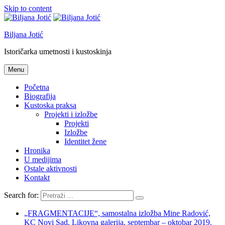
Skip to content
Biljana Jotić
Istoričarka umetnosti i kustoskinja
Menu
Početna
Biografija
Kustoska praksa
Projekti i izložbe
Projekti
Izložbe
Identitet žene
Hronika
U medijima
Ostale aktivnosti
Kontakt
Search for:
„FRAGMENTACIJE“, samostalna izložba Mine Radović,
KC Novi Sad, Likovna galerija, septembar – oktobar 2019.