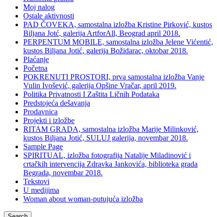
Moj nalog
Ostale aktivnosti
PAD ČOVEKA, samostalna izložba Kristine Pirković, kustos
Biljana Jotć, galerija ArtforAll, Beograd april 2018.
PERPENTUM MOBILE, samostalna izložba Jelene Vićentić,
kustos Biljana Jotić, galerija Božidarac, oktobar 2018.
Plaćanje
Početna
POKRENUTI PROSTORI, prva samostalna izložba Vanje
Vulin Ivošević, galerija Opšine Vračar, april 2019.
Politika Privatnosti I Zaštita Ličnih Podataka
Predstojeća dešavanja
Prodavnica
Projekti i izložbe
RITAM GRADA, samostalna izložba Marije Milinković,
kustos Biljana Jotić, SULUJ galerija, novembar 2018.
Sample Page
SPIRITUAL, izložba fotografija Natalije Miladinović i
crtačkih intervencija Zdravka Jankovića, biblioteka grada
Begrada, novembar 2018.
Tekstovi
U medijima
Woman about woman-putujuća izložba
Search