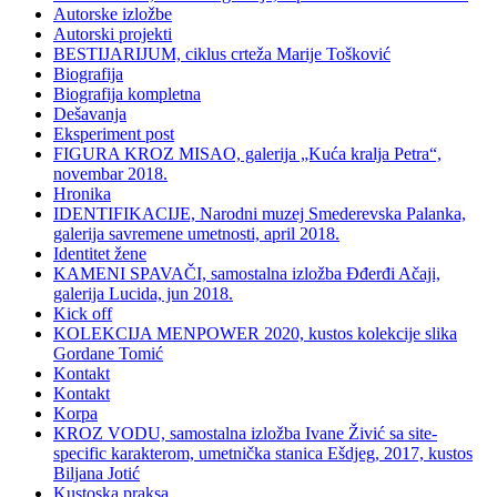
Autorske izložbe
Autorski projekti
BESTIJARIJUM, ciklus crteža Marije Tošković
Biografija
Biografija kompletna
Dešavanja
Eksperiment post
FIGURA KROZ MISAO, galerija „Kuća kralja Petra“,
novembar 2018.
Hronika
IDENTIFIKACIJE, Narodni muzej Smederevska Palanka,
galerija savremene umetnosti, april 2018.
Identitet žene
KAMENI SPAVAČI, samostalna izložba Đđerđi Ačaji,
galerija Lucida, jun 2018.
Kick off
KOLEKCIJA MENPOWER 2020, kustos kolekcije slika
Gordane Tomić
Kontakt
Kontakt
Korpa
KROZ VODU, samostalna izložba Ivane Živić sa site-
specific karakterom, umetnička stanica Ešdjeg, 2017, kustos
Biljana Jotić
Kustoska praksa