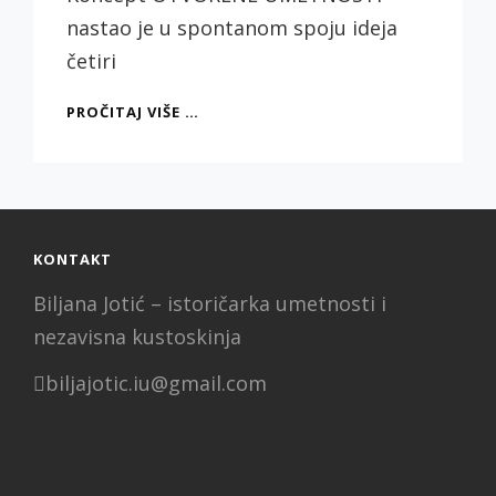
nastao je u spontanom spoju ideja
četiri
OPEN
PROČITAJ VIŠE …
ART
KONCEPT
KONTAKT
Biljana Jotić – istoričarka umetnosti i
nezavisna kustoskinja
biljajotic.iu@gmail.com