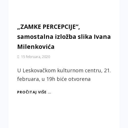
„ZAMKE PERCEPCIJE“,
samostalna izložba slika Ivana
Milenkovića
By
15 februara, 2020
Biljana
Jotić
U Leskovačkom kulturnom centru, 21.
februara, u 19h biće otvorena
„ZAMKE
PROČITAJ VIŠE …
PERCEPCIJE“,
SAMOSTALNA
IZLOŽBA
SLIKA
IVANA
MILENKOVIĆA