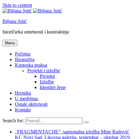
Skip to content
Biljana Jotić
Istoričarka umetnosti i kustoskinja
Menu
Početna
Biografija
Kustoska praksa
Projekti i izložbe
Projekti
Izložbe
Identitet žene
Hronika
U medijima
Ostale aktivnosti
Kontakt
Search for:
„FRAGMENTACIJE“, samostalna izložba Mine Radović,
KC Novi Sad, Likovna galerija, septembar – oktobar 2019.