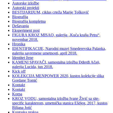
Autorske izložbe
Autorski projekti
BESTIJARIJUM, ciklus crteža Marije Tošković
Biografija
Biografija kompletna
Dešavanja
Eksperiment post
FIGURA KROZ MISAO, galerija „Kuća kralja Petra“,
novembar 2018.
Hronika
IDENTIFIKACIJE, Narodni muzej Smederevska Palanka,
galerija savremene umetnosti, april 2018.
Identitet žene
KAMENI SPAVAČI, samostalna izložba Đđerđi Ačaji,
galerija Lucida, jun 2018.
Kick off
KOLEKCIJA MENPOWER 2020, kustos kolekcije slika
Gordane Tomić
Kontakt
Kontakt
Korpa
KROZ VODU, samostalna izložba Ivane Živić sa site-
specific karakterom, umetnička stanica Ešdjeg, 2017, kustos
Biljana Jotić
Kustoska praksa