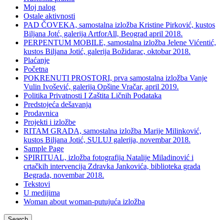
Moj nalog
Ostale aktivnosti
PAD ČOVEKA, samostalna izložba Kristine Pirković, kustos
Biljana Jotć, galerija ArtforAll, Beograd april 2018.
PERPENTUM MOBILE, samostalna izložba Jelene Vićentić,
kustos Biljana Jotić, galerija Božidarac, oktobar 2018.
Plaćanje
Početna
POKRENUTI PROSTORI, prva samostalna izložba Vanje
Vulin Ivošević, galerija Opšine Vračar, april 2019.
Politika Privatnosti I Zaštita Ličnih Podataka
Predstojeća dešavanja
Prodavnica
Projekti i izložbe
RITAM GRADA, samostalna izložba Marije Milinković,
kustos Biljana Jotić, SULUJ galerija, novembar 2018.
Sample Page
SPIRITUAL, izložba fotografija Natalije Miladinović i
crtačkih intervencija Zdravka Jankovića, biblioteka grada
Begrada, novembar 2018.
Tekstovi
U medijima
Woman about woman-putujuća izložba
Search