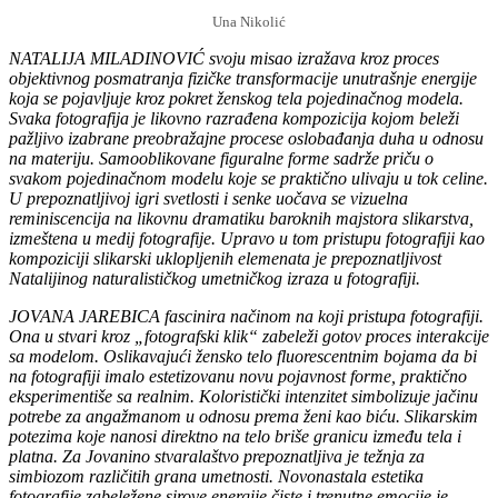
Una Nikolić
NATALIJA MILADINOVIĆ svoju misao izražava kroz proces
objektivnog posmatranja fizičke transformacije unutrašnje energije
koja se pojavljuje kroz pokret ženskog tela pojedinačnog modela.
Svaka fotografija je likovno razrađena kompozicija kojom beleži
pažljivo izabrane preobražajne procese oslobađanja duha u odnosu
na materiju. Samooblikovane figuralne forme sadrže priču o
svakom pojedinačnom modelu koje se praktično ulivaju u tok celine.
U prepoznatljivoj igri svetlosti i senke uočava se vizuelna
reminiscencija na likovnu dramatiku baroknih majstora slikarstva,
izmeštena u medij fotografije. Upravo u tom pristupu fotografiji kao
kompoziciji slikarski uklopljenih elemenata je prepoznatljivost
Natalijinog naturalističkog umetničkog izraza u fotografiji.
JOVANA JAREBICA fascinira načinom na koji pristupa fotografiji.
Ona u stvari kroz „fotografski klik“ zabeleži gotov proces interakcije
sa modelom. Oslikavajući žensko telo fluorescentnim bojama da bi
na fotografiji imalo estetizovanu novu pojavnost forme, praktično
eksperimentiše sa realnim. Koloristički intenzitet simbolizuje jačinu
potrebe za angažmanom u odnosu prema ženi kao biću. Slikarskim
potezima koje nanosi direktno na telo briše granicu između tela i
platna. Za Jovanino stvaralaštvo prepoznatljiva je težnja za
simbiozom različitih grana umetnosti. Novonastala estetika
fotografije zabeležene sirove energije čiste i trenutne emocije je