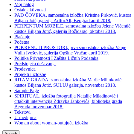
Moj nalog
Ostale aktivnosti
PAD ČOVEKA, samostalna izložba Kristine Pirković, kustos
Biljana Jotć, galerija ArtforAll, Beograd april 2018.
PERPENTUM MOBILE, samostalna izložba Jelene Vićentić,
kustos Biljana Jotić, galerija Božidarac, oktobar 2018.
Plaćanje
Početna
POKRENUTI PROSTORI, prva samostalna izložba Vanje
Vulin Ivošević, galerija Opšine Vračar, april 2019.
Politika Privatnosti I Zaštita Ličnih Podataka
Predstojeća dešavanja
Prodavnica
Projekti i izložbe
RITAM GRADA, samostalna izložba Marije Milinković,
kustos Biljana Jotić, SULUJ galerija, novembar 2018.
Sample Page
SPIRITUAL, izložba fotografija Natalije Miladinović i
crtačkih intervencija Zdravka Jankovića, biblioteka grada
Begrada, novembar 2018.
Tekstovi
U medijima
Woman about woman-putujuća izložba
Search