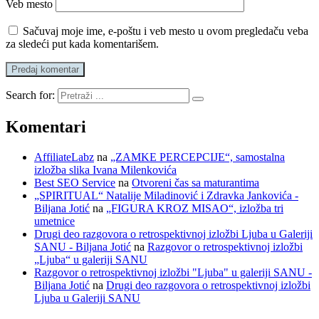
Veb mesto
Sačuvaj moje ime, e-poštu i veb mesto u ovom pregledaču veba
za sledeći put kada komentarišem.
Search for:
Komentari
AffiliateLabz
na
„ZAMKE PERCEPCIJE“, samostalna
izložba slika Ivana Milenkovića
Best SEO Service
na
Otvoreni čas sa maturantima
„SPIRITUAL“ Natalije Miladinović i Zdravka Jankovića -
Biljana Jotić
na
„FIGURA KROZ MISAO“, izložba tri
umetnice
Drugi deo razgovora o retrospektivnoj izložbi Ljuba u Galeriji
SANU - Biljana Jotić
na
Razgovor o retrospektivnoj izložbi
„Ljuba“ u galeriji SANU
Razgovor o retrospektivnoj izložbi "Ljuba" u galeriji SANU -
Biljana Jotić
na
Drugi deo razgovora o retrospektivnoj izložbi
Ljuba u Galeriji SANU