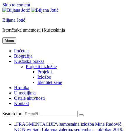
Skip to content
Biljana Jotić
Istoričarka umetnosti i kustoskinja
Menu
Početna
Biografija
Kustoska praksa
Projekti i izložbe
Projekti
Izložbe
Identitet žene
Hronika
U medijima
Ostale aktivnosti
Kontakt
Search for:
„FRAGMENTACIJE“, samostalna izložba Mine Radović,
KC Novi Sad, Likovna galerija, septembar – oktobar 2019.