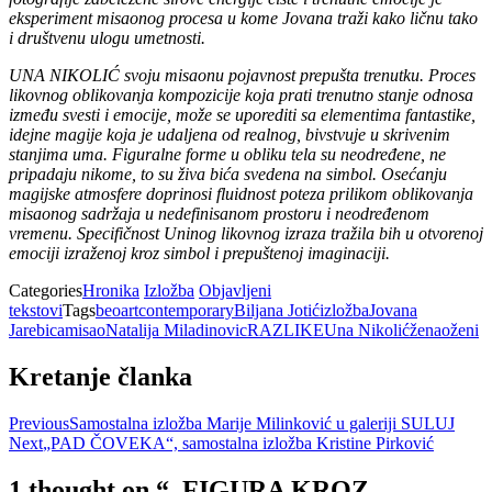
eksperiment misaonog procesa u kome Jovana traži kako ličnu tako
i društvenu ulogu umetnosti.
UNA NIKOLIĆ svoju misaonu pojavnost prepušta trenutku. Proces
likovnog oblikovanja kompozicije koja prati trenutno stanje odnosa
između svesti i emocije, može se uporediti sa elementima fantastike,
idejne magije koja je udaljena od realnog, bivstvuje u skrivenim
stanjima uma. Figuralne forme u obliku tela su neodređene, ne
pripadaju nikome, to su živa bića svedena na simbol. Osećanju
magijske atmosfere doprinosi fluidnost poteza prilikom oblikovanja
misaonog sadržaja u nedefinisanom prostoru i neodređenom
vremenu. Specifičnost Uninog likovnog izraza tražila bih u otvorenoj
emociji izraženoj kroz simbol i prepuštenoj imaginaciji.
Categories
Hronika
Izložba
Objavljeni
tekstovi
Tags
beoartcontemporary
Biljana Jotić
izložba
Jovana
Jarebica
misao
Natalija Miladinovic
RAZLIKE
Una Nikolić
ženaoženi
Kretanje članka
Previous
Samostalna izložba Marije Milinković u galeriji SULUJ
Next
„PAD ČOVEKA“, samostalna izložba Kristine Pirković
1 thought on “
„FIGURA KROZ