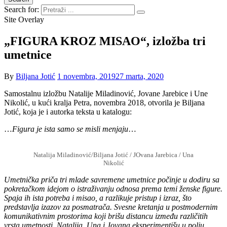
Search for:
Site Overlay
„FIGURA KROZ MISAO“, izložba tri
umetnice
By
Biljana Jotić
1 novembra, 2019
27 marta, 2020
Samostalnu izložbu Natalije Miladinović, Jovane Jarebice i Une
Nikolić, u kući kralja Petra, novembra 2018, otvorila je Biljana
Jotić, koja je i autorka teksta u katalogu:
…
Figura je ista samo se misli menjaju
…
Natalija Miladinović/Biljana Jotić / JOvana Jarebica / Una
Nikolić
Umetnička priča tri mlade savremene umetnice počinje u dodiru sa
pokretačkom idejom o istraživanju odnosa prema temi ženske figure.
Spaja ih ista potreba i misao, a razlikuje pristup i izraz, što
predstavlja izazov za posmatrača. Svesne kretanja u postmodernim
komunikativnim prostorima koji brišu distancu između različitih
vrsta umetnosti, Natalija, Una i Jovana eksperimentišu u polju