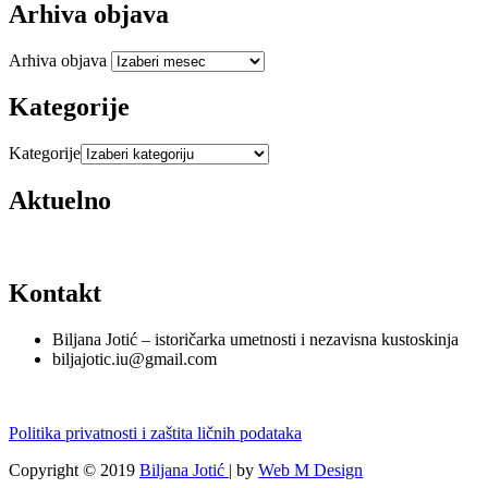
Arhiva objava
Arhiva objava
Kategorije
Kategorije
Aktuelno
Kontakt
Biljana Jotić – istoričarka umetnosti i nezavisna kustoskinja
biljajotic.iu@gmail.com
Politika privatnosti i zaštita ličnih podataka
Copyright © 2019
Biljana Jotić |
by
Web M Design