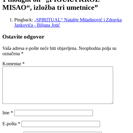
MISAO“, izložba tri umetnice
”
Pingback:
„SPIRITUAL“ Natalije Miladinović i Zdravka
Jankovića - Biljana Jotić
Ostavite odgovor
Vaša adresa e-pošte neće biti objavljena.
Neophodna polja su
označena
*
Komentar
*
Ime
*
E-pošta
*