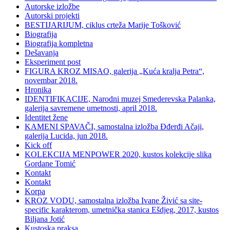
Autorske izložbe
Autorski projekti
BESTIJARIJUM, ciklus crteža Marije Tošković
Biografija
Biografija kompletna
Dešavanja
Eksperiment post
FIGURA KROZ MISAO, galerija „Kuća kralja Petra“,
novembar 2018.
Hronika
IDENTIFIKACIJE, Narodni muzej Smederevska Palanka,
galerija savremene umetnosti, april 2018.
Identitet žene
KAMENI SPAVAČI, samostalna izložba Đđerđi Ačaji,
galerija Lucida, jun 2018.
Kick off
KOLEKCIJA MENPOWER 2020, kustos kolekcije slika
Gordane Tomić
Kontakt
Kontakt
Korpa
KROZ VODU, samostalna izložba Ivane Živić sa site-
specific karakterom, umetnička stanica Ešdjeg, 2017, kustos
Biljana Jotić
Kustoska praksa