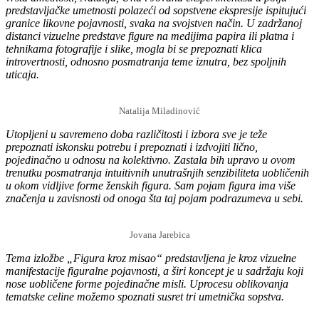
predstavljačke umetnosti polazeći od sopstvene ekspresije ispitujući
granice likovne pojavnosti, svaka na svojstven način. U zadržanoj
distanci vizuelne predstave figure na medijima papira ili platna i
tehnikama fotografije i slike, mogla bi se prepoznati klica
introvertnosti, odnosno posmatranja teme iznutra, bez spoljnih
uticaja.
Natalija Miladinović
Utopljeni u savremeno doba različitosti i izbora sve je teže
prepoznati iskonsku potrebu i prepoznati i izdvojiti lično,
pojedinačno u odnosu na kolektivno. Zastala bih upravo u ovom
trenutku posmatranja intuitivnih unutrašnjih senzibiliteta uobličenih
u okom vidljive forme ženskih figura. Sam pojam figura ima više
značenja u zavisnosti od onoga šta taj pojam podrazumeva u sebi.
Jovana Jarebica
Tema izložbe „Figura kroz misao“ predstavljena je kroz vizuelne
manifestacij
e
figuralne pojavnosti, a širi koncept je u sadržaju koji
nose uobličene forme pojedinačne misli. Uprocesu oblikovanja
tematske celine možemo spoznati susret tri umetnička sopstva.