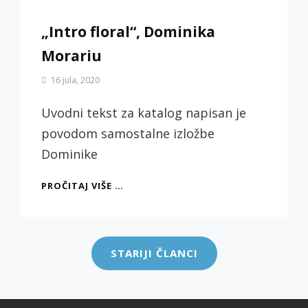
„Intro floral“, Dominika
Morariu
By
16 jula, 2020
Biljana
Jotić
Uvodni tekst za katalog napisan je
povodom samostalne izložbe
Dominike
„INTRO
PROČITAJ VIŠE …
FLORAL“,
DOMINIKA
Kretanje
MORARIU
članaka
STARIJI ČLANCI