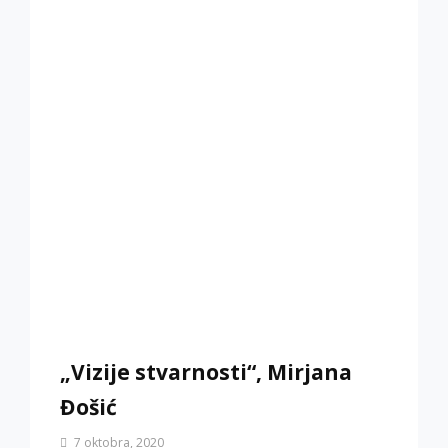
„Vizije stvarnosti“, Mirjana
Đošić
By
7 oktobra, 2020