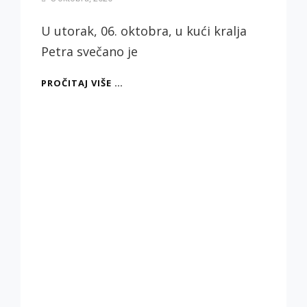
Biljana
Jotić
U utorak, 06. oktobra, u kući kralja
Petra svečano je
„CAELUM“,
PROČITAJ VIŠE …
MILAN
MARKOVIĆ