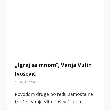
„Igraj sa mnom“, Vanja Vulin
Ivošević
By
16 jula, 2020
Biljana
Jotić
Povodom druge po redu samostalne
izložbe Vanje Vlin Ivošević, koja