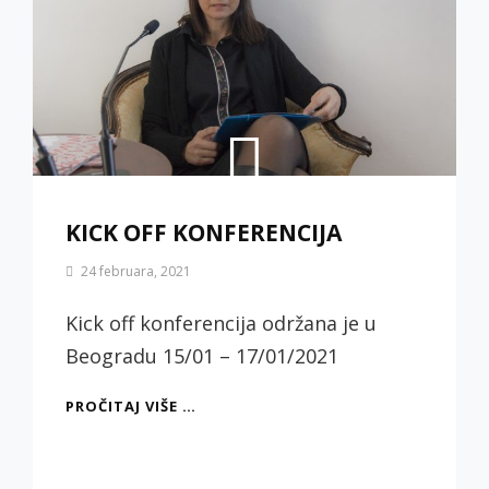
KICK OFF KONFERENCIJA
By
24 februara, 2021
Biljana
Jotić
Kick off konferencija održana je u
Beogradu 15/01 – 17/01/2021
KICK
PROČITAJ VIŠE …
OFF
KONFERENCIJA