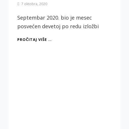
By
7 oktobra, 2020
Biljana
Jotić
Septembar 2020. bio je mesec
posvećen devetoj po redu izložbi
VAJARI/
PROČITAJ VIŠE …
KE
SRBIJE
2020,
IZLOŽBA
VAJARSKE
SEKCIJE
ULUS-
A