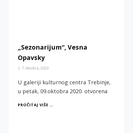
„Sezonarijum“, Vesna
Opavsky
By
7 oktobra, 2020
Biljana
Jotić
U galeriji kulturnog centra Trebinje,
u petak, 09.oktobra 2020. otvorena
„SEZONARIJUM“,
PROČITAJ VIŠE …
VESNA
OPAVSKY