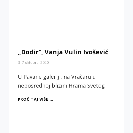
„Dodir“, Vanja Vulin Ivošević
By
7 oktobra, 2020
Biljana
Jotić
U Pavane galeriji, na Vračaru u
neposrednoj blizini Hrama Svetog
„DODIR“,
PROČITAJ VIŠE …
VANJA
VULIN
IVOŠEVIĆ