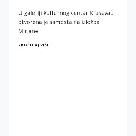
Biljana
Jotić
U galeriji kulturnog centar Kruševac
otvorena je samostalna izložba
Mirjane
„VIZIJE
PROČITAJ VIŠE …
STVARNOSTI“,
MIRJANA
ĐOŠIĆ