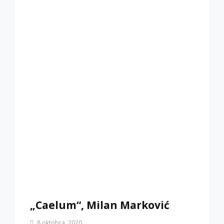
„Caelum“, Milan Marković
By
8 oktobra, 2020