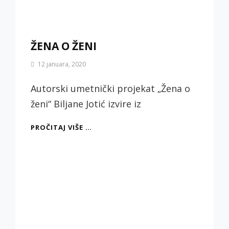
ŽENA O ŽENI
By
12 januara, 2020
Biljana
Jotić
Autorski umetnički projekat „Žena o
ženi“ Biljane Jotić izvire iz
ŽENA
PROČITAJ VIŠE …
O
ŽENI