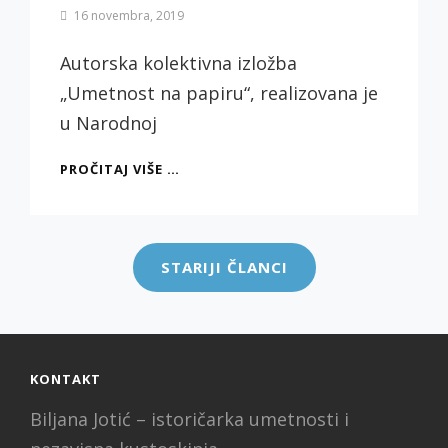
By
16 novembra, 2019
Biljana
Jotić
Autorska kolektivna izložba
„Umetnost na papiru“, realizovana je
u Narodnoj
„UMETNOST
PROČITAJ VIŠE …
NA
PAPIRU“
Kretanje
IZLOŽBA
članaka
U
STARIJI ČLANCI
NARODNOJ
BIBLIOTECI
KONTAKT
Biljana Jotić – istoričarka umetnosti i