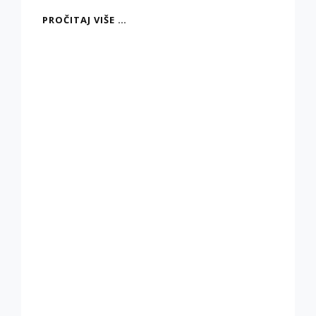
OPEN
PROČITAJ VIŠE …
ART
KONCEPT