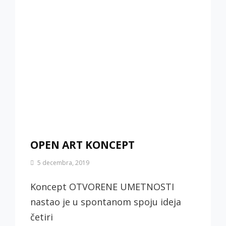
OPEN ART KONCEPT
By
5 decembra, 2019
Biljana
Jotić
Koncept OTVORENE UMETNOSTI
nastao je u spontanom spoju ideja
četiri