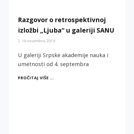
Razgovor o retrospektivnoj
izložbi „Ljuba“ u galeriji SANU
By
18 novembra, 2019
Biljana
Jotić
U galeriji Srpske akademije nauka i
umetnosti od 4. septembra
RAZGOVOR
PROČITAJ VIŠE …
O
RETROSPEKTIVNOJ
IZLOŽBI
„LJUBA“
U
GALERIJI
SANU