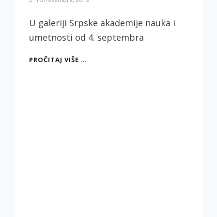
Biljana
Jotić
U galeriji Srpske akademije nauka i
umetnosti od 4. septembra
DRUGI
PROČITAJ VIŠE …
DEO
RAZGOVORA
O
RETROSPEKTIVNOJ
IZLOŽBI
LJUBA
U
GALERIJI
SANU