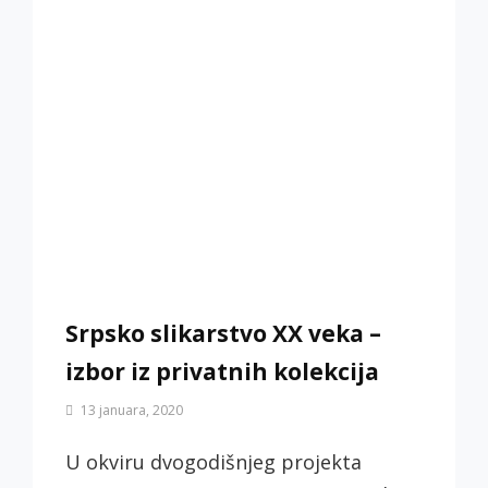
Srpsko slikarstvo XX veka –
izbor iz privatnih kolekcija
By
13 januara, 2020
Biljana
Jotić
U okviru dvogodišnjeg projekta