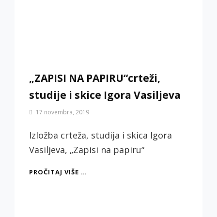
„ZAPISI NA PAPIRU“crteži,
studije i skice Igora Vasiljeva
By
17 novembra, 2019
Biljana
Jotić
Izložba crteža, studija i skica Igora
Vasiljeva, „Zapisi na papiru“
„ZAPISI
PROČITAJ VIŠE …
NA
PAPIRU“CRTEŽI,
STUDIJE
I