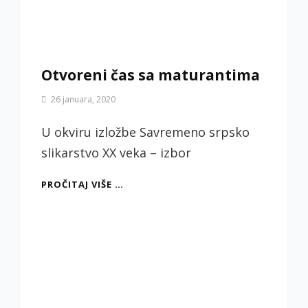
Otvoreni čas sa maturantima
By
26 januara, 2020
Biljana
Jotić
U okviru izložbe Savremeno srpsko
slikarstvo XX veka – izbor
OTVORENI
PROČITAJ VIŠE …
ČAS
SA
MATURANTIMA