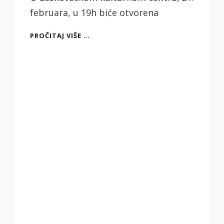
februara, u 19h biće otvorena
„ZAMKE
PROČITAJ VIŠE …
PERCEPCIJE“,
SAMOSTALNA
IZLOŽBA
SLIKA
IVANA
MILENKOVIĆA