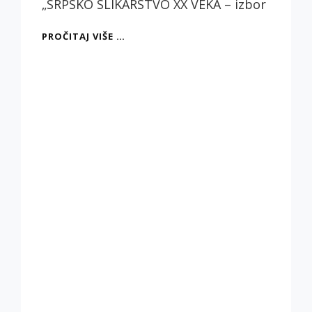
„SRPSKO SLIKARSTVO XX VEKA – izbor
SRPSKO
PROČITAJ VIŠE …
SLIKARSTVO
XX
VEKA
–
IZBOR
IZ
PRIVATNIH
KOLEKCIJA