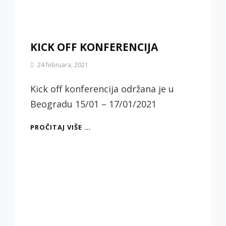
KICK OFF KONFERENCIJA
By
24 februara, 2021
Biljana
Jotić
Kick off konferencija održana je u
Beogradu 15/01 – 17/01/2021
KICK
PROČITAJ VIŠE …
OFF
KONFERENCIJA