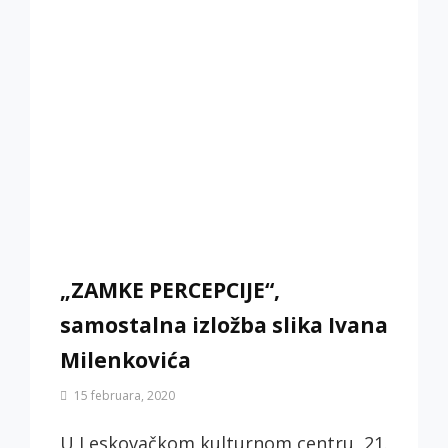
„ZAMKE PERCEPCIJE“,
samostalna izložba slika Ivana
Milenkovića
By
15 februara, 2020
Biljana
Jotić
U Leskovačkom kulturnom centru, 21.