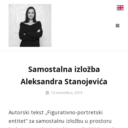
Skip
to
content
Samostalna izložba
Aleksandra Stanojevića
By
10 novembra, 2019
Biljana
Jotić
Autorski tekst „Figurativno-portretski
entitet“ za samostalnu izložbu u prostoru