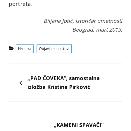
portreta.
Biljana Jotić, istoričar umetnosti
Beograd, mart 2019.
Categories
Hronika
Objavljeni tekstovi
Kretanje
članka
PREVIOUS
„PAD ČOVEKA“, samostalna
izložba Kristine Pirković
NEXT
„KAMENI SPAVAČI“