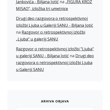
Jankovića - Biljana Jotić
na
„FIGURA KROZ
MISAO“, izložba tri umetnice
Drugi deo razgovora o retrospektivnoj
izložbi Ljuba u Galeriji SANU - Biljana Jotić
na
Razgovor o retrospektivnoj izložbi
„Ljuba“ u galeriji SANU
Razgovor o retrospektivnoj izložbi "Ljuba"
u galeriji SANU - Biljana Jotić
na
Drugi deo
razgovora o retrospektivnoj izložbi Ljuba
u Galeriji SANU
ARHIVA OBJAVA